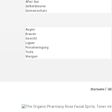
After Sun
Selbstbräuner
Sonnenschutz
Supplements
Nagellack
Pinsel & Co.
Augen
Brauen
Gesicht
Lippen
Pinselreinigung
Tools
Wangen
Gutscheine
Marken
Wettbewerb
Blog
Startseite
GE