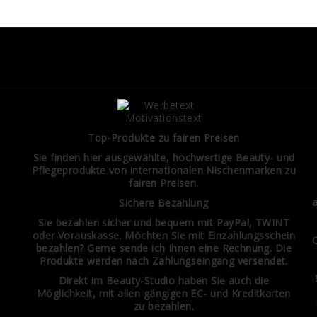
Top-Produkte zu fairen Preisen
Sie finden hier ausgewählte, hochwertige Beauty- und
Pflegeprodukte von internationalen Nischenmarken zu
fairen Preisen.
Sichere Bezahlung
Sie bezahlen sicher und bequem mit PayPal, TWINT
oder Vorauskasse. Möchten Sie mit Einzahlungsschein
Q
bezahlen? Gerne sende ich Ihnen eine Rechnung. Die
Produkte werden nach Zahlungseingang versendet.
Direkt im Beauty-Studio haben Sie auch die
Möglichkeit, mit allen gängigen EC- und Kreditkarten
zu bezahlen.