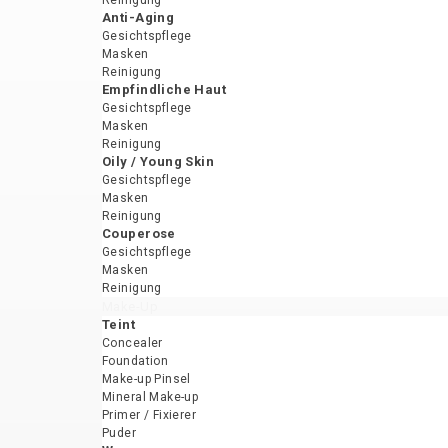
Reinigung
Anti-Aging
Gesichtspflege
Masken
Reinigung
Empfindliche Haut
Gesichtspflege
Masken
Reinigung
Oily / Young Skin
Gesichtspflege
Masken
Reinigung
Couperose
Gesichtspflege
Masken
Reinigung
Make-Up
Teint
Concealer
Foundation
Make-up Pinsel
Mineral Make-up
Primer / Fixierer
Puder