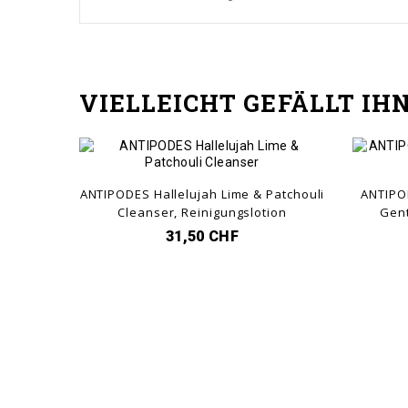
VIELLEICHT GEFÄLLT IH
N WARENKORB
IN DEN WARENKORB
ANTIPODES Hallelujah Lime & Patchouli
ANTIPO
Cleanser, Reinigungslotion
Gent
31,50 CHF