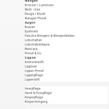
Wangen
Bronzer / Luminizer
Multi - Use
Rouge / Blush
Wangen Pinsel
Augen
Brauen
Eyeliners
Falsche Wimpern & Wimpernkleber
Lidschatten
Lidschattenbasis
Mascara
Pinsel & Co.
Lippen
Konturenstift
Lipgloss
Lippen Pinsel
Lippenpflege
Lippenstift
Haar- & Körperpflege
Haarpflege
Hand & Fusspflege
Körperpflege
Körperreinigung
Sonnenschutz & Co.