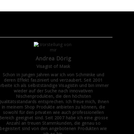
Andrea Dörig
Visagist of Mask
Schon in jungen Jahren war ich von Schminke und
deren Effekt fasziniert und verzaubert. Seit 2001
arbeite ich als selbstständige Visagistin und bin immer
wieder auf der Suche nach innovativen
Nischenprodukten, die den höchsten
ualitätsstandards entsprechen. Ich freue mich, Ihnen
in meinem Shop Produkte anbieten zu können, die
sowohl für den privaten wie auch professionellen
Bereich geeignet sind. Seit 2007 habe ich eine grosse
Anzahl an treuen Stammkunden, die genau so
begeistert sind von den angebotenen Produkten wie
ich es bin.