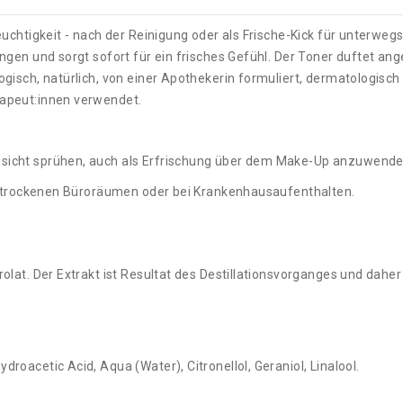
euchtigkeit - nach der Reinigung oder als Frische-Kick für unterwe
ngen und sorgt sofort für ein frisches Gefühl. Der Toner duftet an
gisch, natürlich, von einer Apothekerin formuliert, dermatologisc
apeut:innen verwendet.
esicht sprühen, auch als Erfrischung über dem Make-Up anzuwend
in trockenen Büroräumen oder bei Krankenhausaufenthalten.
lat. Der Extrakt ist Resultat des Destillationsvorganges und daher
oacetic Acid, Aqua (Water), Citronellol, Geraniol, Linalool.