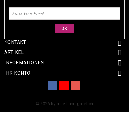
SUBSCRIBE FOR OUR DISCOUNTS TODAY!
KONTAKT


ARTIKEL

INFORMATIONEN

IHR KONTO
Facebook
YouTube
Instagram
© 2026 by meet-and-greet.ch