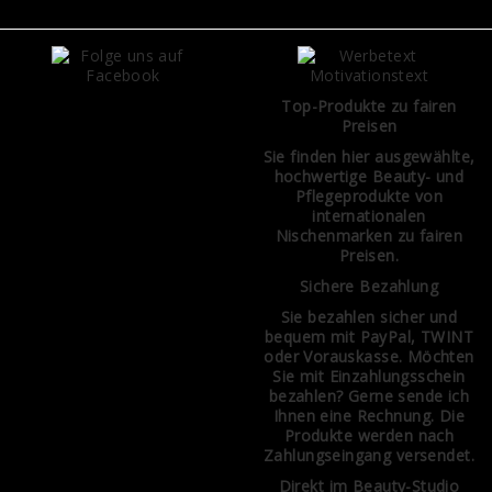
Top-Produkte zu fairen
Preisen
Sie finden hier ausgewählte,
hochwertige Beauty- und
Pflegeprodukte von
internationalen
Nischenmarken zu fairen
Preisen.
Sichere Bezahlung
Sie bezahlen sicher und
bequem mit PayPal, TWINT
oder Vorauskasse. Möchten
Sie mit Einzahlungsschein
bezahlen? Gerne sende ich
Ihnen eine Rechnung. Die
Produkte werden nach
Zahlungseingang versendet.
Direkt im Beauty-Studio