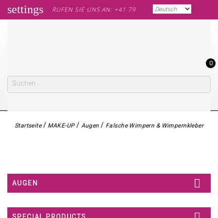
settings
RUFEN SIE UNS AN: +41 79 562 60 61
0
Startseite
MAKE-UP
Augen
Falsche Wimpern & Wimpernkleber

AUGEN

SPECIAL PRODUCTS