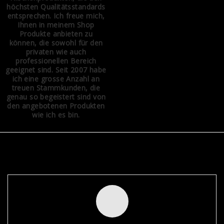
höchsten Qualitätsstandards
entsprechen. Ich freue mich,
Ihnen in meinem Shop
Produkte anbieten zu
können, die sowohl für den
privaten wie auch
professionellen Bereich
geeignet sind. Seit 2007 habe
ich eine grosse Anzahl an
treuen Stammkunden, die
genau so begeistert sind von
den angebotenen Produkten
wie ich es bin.
NEWSLETTER