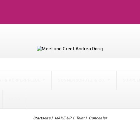
AN: +41 79 562 60 61
- & KÖRPERPFLEGE
SONNENSCHUTZ & CO.
SUPPLE
BLOG
Startseite
MAKE-UP
Teint
Concealer