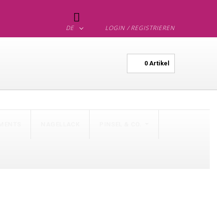

DE
LOGIN / REGISTRIEREN
0
Artikel
MENTS
NAGELLACK
PINSEL & CO.