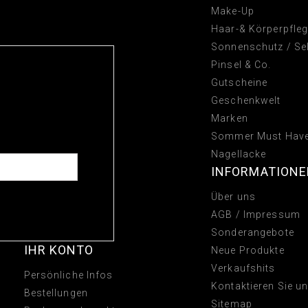
Make-Up
Haar-& Körperpfle
Sonnenschutz / Se
Pinsel & Co.
Gutscheine
Geschenkwelt
Marken
Sommer Must Hav
TS TODAY!
Nagellacke
INFORMATION
Über uns
AGB / Impressum
Sonderangebote
IHR KONTO
Neue Produkte
Verkaufshits
Persönliche Infos
Kontaktieren Sie u
Bestellungen
Sitemap