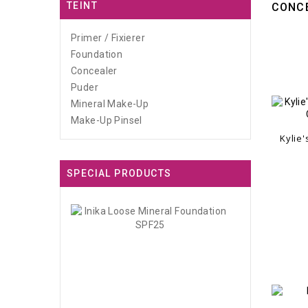
TEINT
CONC
Primer / Fixierer
Foundation
Concealer
Puder
Mineral Make-Up
Make-Up Pinsel
Kylie
SPECIAL PRODUCTS
Inika
Loose
Mineral...
45,00 CHF
-40%
27,00 CHF