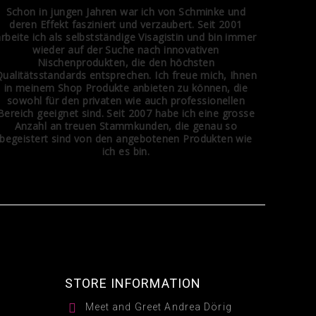
Schon in jungen Jahren war ich von Schminke und
deren Effekt fasziniert und verzaubert. Seit 2001
arbeite ich als selbstständige Visagistin und bin immer
wieder auf der Suche nach innovativen
Nischenprodukten, die den höchsten
ualitätsstandards entsprechen. Ich freue mich, Ihnen
in meinem Shop Produkte anbieten zu können, die
sowohl für den privaten wie auch professionellen
Bereich geeignet sind. Seit 2007 habe ich eine grosse
Anzahl an treuen Stammkunden, die genau so
begeistert sind von den angebotenen Produkten wie
ich es bin.
STORE INFORMATION

Meet and Greet Andrea Dörig