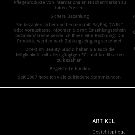
Pflegeprodukte von internationalen Nischenmarken zu
fairen Preisen.
Sichere Bezahlung
Sie bezahlen sicher und bequem mit PayPal, TWINT
oder Vorauskasse. Möchten Sie mit Einzahlungsschein
Q
bezahlen? Gerne sende ich Ihnen eine Rechnung. Die
Produkte werden nach Zahlungseingang versendet.
Direkt im Beauty-Studio haben Sie auch die
Möglichkeit, mit allen gängigen EC- und Kreditkarten
zu bezahlen.
Begeisterte Kunden
Seit 2007 habe ich viele zufriedene Stammkunden.
ARTIKEL
Gesichtspflege