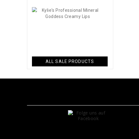
Kylie's
Professional..
34,50 CHF
-60%
13,80 CHF
ALL SALE PRODUCTS