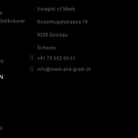
Visagist of Mask
ge
lbstbräuner
Rosenhügelstrasse 19
9200 Gossau
Schweiz

+41 79 562 60 61
es

info@meet-and-greet.ch
EN
ns