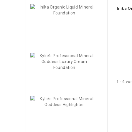
Inika
Inika O
Organic
Liquid...
48,00 CHF
-50%
24,00 CHF
Kylie's
Professional..
55,00 CHF
-60%
1 - 4 vo
22,00 CHF
Kylie’s
Professional..
36,00 CHF
-60%
14,40 CHF