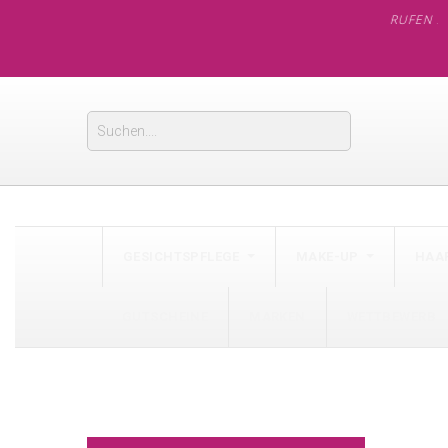
RUFEN SIE UNS 
GESICHTSPFLEGE
MAKE-UP
HAAR
GUTSCHEINE
MARKEN
WETTBEWERB