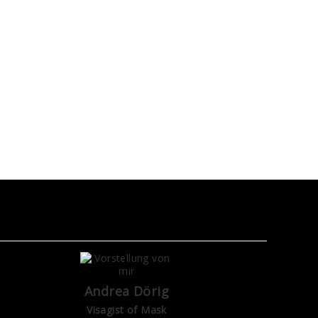
Andrea Dörig
Visagist of Mask