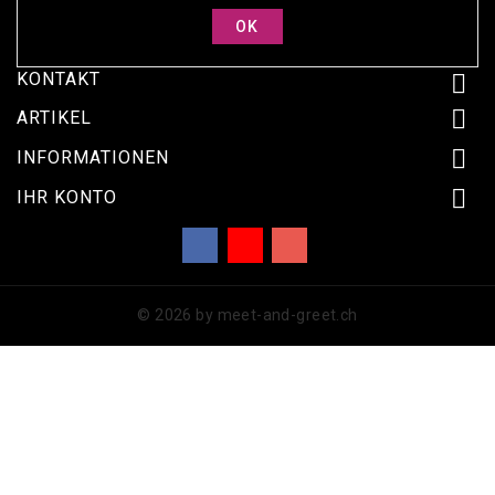
KONTAKT


ARTIKEL

INFORMATIONEN

IHR KONTO
Facebook
YouTube
Instagram
© 2026 by meet-and-greet.ch