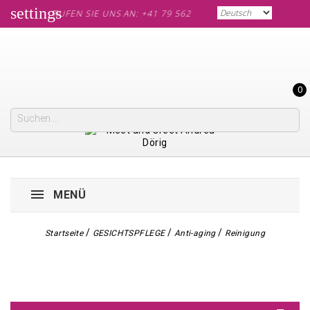
settings
RUFEN SIE UNS AN: +41 79 562 60 61
0
MENÜ
Startseite
GESICHTSPFLEGE
Anti-aging
Reinigung