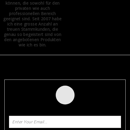
können, die sowohl für den
privaten wie auch
professionellen Bereich
geeignet sind. Seit 2007 habe
ich eine grosse Anzahl an
treuen Stammkunden, die
genau so begeistert sind von
den angebotenen Produkten
wie ich es bin.
NEWSLETTER
SUBSCRIBE FOR OUR DISCOUNTS TODAY!