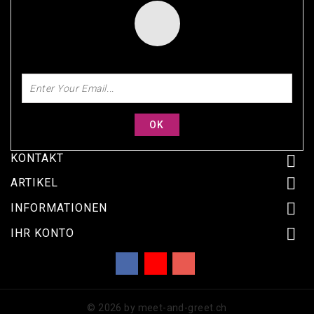
SUBSCRIBE FOR OUR DISCOUNTS TODAY!
KONTAKT


ARTIKEL

INFORMATIONEN

IHR KONTO
Facebook
YouTube
Instagram
© 2026 by meet-and-greet.ch