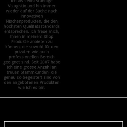
ich als selbstständige
Visagistin und bin immer
wieder auf der Suche nach
innovativen
Nischenprodukten, die den
höchsten Qualitätsstandards
entsprechen. Ich freue mich,
Ihnen in meinem Shop
Produkte anbieten zu
können, die sowohl für den
privaten wie auch
professionellen Bereich
geeignet sind. Seit 2007 habe
ich eine grosse Anzahl an
treuen Stammkunden, die
genau so begeistert sind von
den angebotenen Produkten
wie ich es bin.
NEWSLETTER