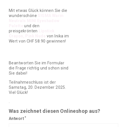
Mit etwas Glück können Sie die
wunderschöne
SIGMA Warm
Neutrals MINI Eyeshadow
Palette
und den
preisgekrönten
Lipstick
Crayon, Pink Nude
von Inika im
Wert von CHF 58.90 gewinnen!
Beantworten Sie im Formular
die Frage richtig und schon sind
Sie dabei!
Teilnahmeschluss ist der
Samstag, 20. Dezember 2025.
Viel Glück!
.
Was zeichnet diesen Onlineshop aus?
*
Antwort