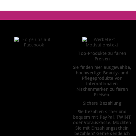
Top-Produkte zu fairen
Preisen
Sie finden hier ausgewählte,
hochwertige Beauty- und
Pflegeprodukte von
internationalen
Nischenmarken zu fairen
Preisen.
Sichere Bezahlung
Sie bezahlen sicher und
bequem mit PayPal, TWINT
oder Vorauskasse. Möchten
Sie mit Einzahlungsschein
bezahlen? Gerne sende ich